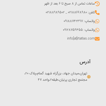
ساعات تماس از 8 صبح تا 6 بعد از ظهر
تلفن: 02188668980 _ 02188989502
واتساپ: 09188742497
واتساپ: 09128759355
info[at]rtatlas.com
آدرس
تهران،میدان جهاد، بزرگراه شهید گمنام،پلاک 20،
مجتمع تجاری پرنیان،طبقه2،واحد 47