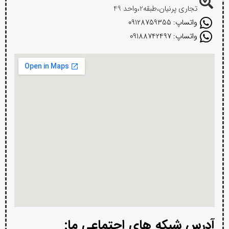
تجاری پرنیان،طبقه2،واحد 49
واتساپ: 09128759355
واتساپ: 09188742497
آدرس شبکه های اجتماعی ما: