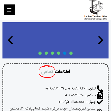
اطلاعات
تماس
تلفن: 02188998462 _ 02188979221
تلفکس: 02188979220
ایمیل: info@rtatlas.com
نشانی:تهران،میدان جهاد، بزرگراه شهید گمنام،پلاک 20، مجتمع