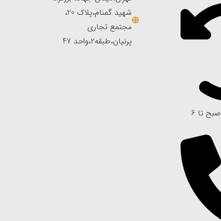
شهید گمنام،پلاک 20،
مجتمع تجاری
پرنیان،طبقه2،واحد 47
ساعات تماس از 8 صبح تا 6