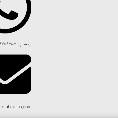
واتساپ: 09128759355
nfo[at]rtatlas.com