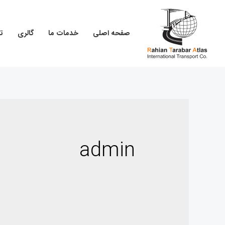
رش
ه
صفحه اصلی
خدمات ما
گالری
ت
حتوا
admin