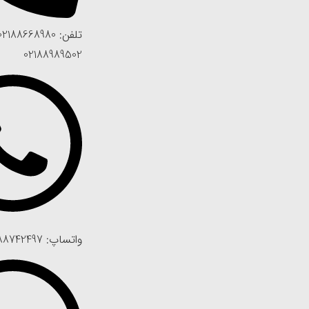
02188989502
واتساپ: 09188742497