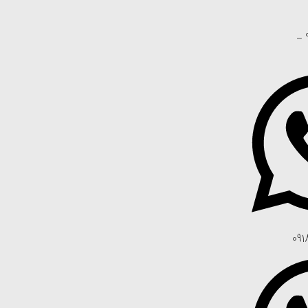
تلفن: 02188668980 _