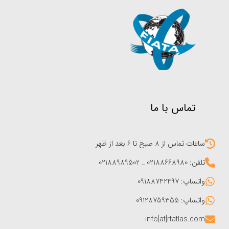
تماس با ما
ساعات تماس از 8 صبح تا 6 بعد از ظهر
تلفن: 02188668980 _ 02188989502
واتساپ: 09188742497
واتساپ: 09128759355
info[at]rtatlas.com